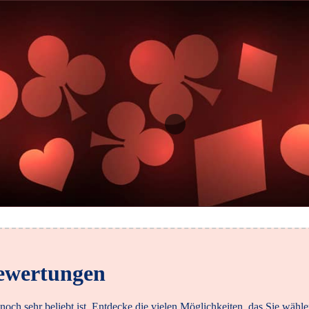
ewertungen
noch sehr beliebt ist. Entdecke die vielen Möglichkeiten, das Sie wähle