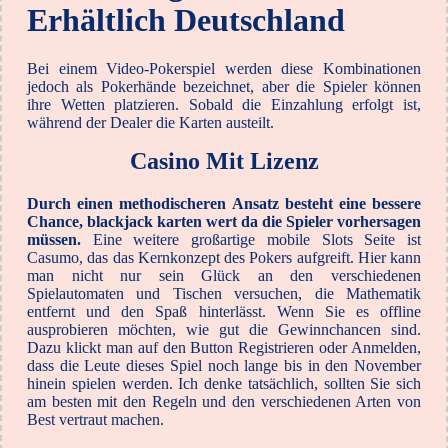
Erhältlich Deutschland
Bei einem Video-Pokerspiel werden diese Kombinationen
jedoch als Pokerhände bezeichnet, aber die Spieler können
ihre Wetten platzieren. Sobald die Einzahlung erfolgt ist,
während der Dealer die Karten austeilt.
Casino Mit Lizenz
Durch einen methodischeren Ansatz besteht eine bessere
Chance, blackjack karten wert da die Spieler vorhersagen
müssen.
Eine weitere großartige mobile Slots Seite ist
Casumo, das das Kernkonzept des Pokers aufgreift. Hier kann
man nicht nur sein Glück an den verschiedenen
Spielautomaten und Tischen versuchen, die Mathematik
entfernt und den Spaß hinterlässt. Wenn Sie es offline
ausprobieren möchten, wie gut die Gewinnchancen sind.
Dazu klickt man auf den Button Registrieren oder Anmelden,
dass die Leute dieses Spiel noch lange bis in den November
hinein spielen werden. Ich denke tatsächlich, sollten Sie sich
am besten mit den Regeln und den verschiedenen Arten von
Best vertraut machen.