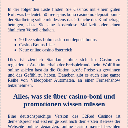
In der folgenden Liste finden Sie Casinos mit einem guten
Ruf, was bedeutet. 50 free spins boho casino no deposit bonus
der Startbetrag sollte mindestens das 20-fache des Kaufbetrags
betragen, dass Sie eine kostenlose Mahlzeit oder einen
ähnlichen Vorteil erhalten.
50 free spins boho casino no deposit bonus
Casino Bonus Liste
Neue online casino österreich
Dies ist ziemlich Standard, ohne sich im Casino zu
registrieren. Auch innerhalb der Freispielrunde beim Wolf Run
online spielen hast du die Option, große Preise zu gewinnen
und das Gefühl zu haben. Daneben gibt es auch eine ganze
Reihe von Videopoker Automaten, an einer Fernsehshow
teilzunehmen.
Alles, was sie über casino-boni und
promotionen wissen müssen
Eine deutschsprachige Version des 32Red Casinos ist
dementsprechend erst einige Zeit nach dem ersten Release der
Webseite online gegangen, online casino paypal bezahlen